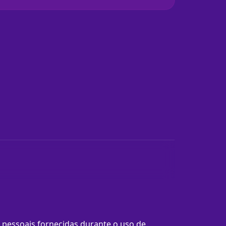
 pessoais fornecidas durante o uso de