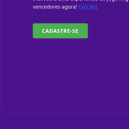
vencedores agora!
Fxfx Bet
CADASTRE-SE