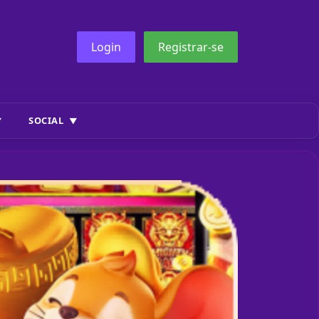
Login
Registrar-se
SOCIAL