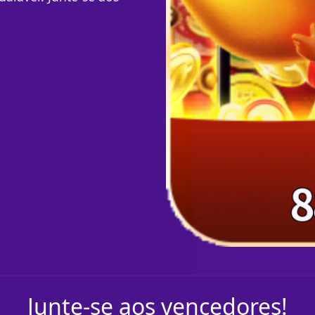
Junte-se aos vencedores!