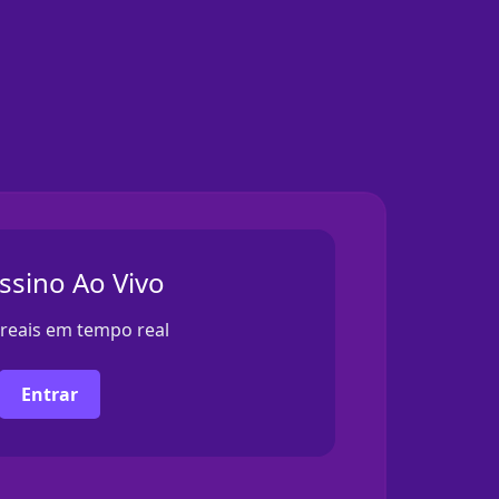
ssino Ao Vivo
 reais em tempo real
Entrar