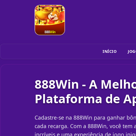
INÍCIO
JOG
888Win - A Melh
Plataforma de A
Cadastre-se na 888Win para ganhar bôn
cada recarga. Com a 888Win, você tem 
incríveis e uma experiência de jogo inig