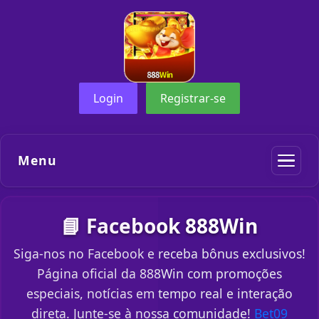
Login
Registrar-se
Menu
📘 Facebook 888Win
Siga-nos no Facebook e receba bônus exclusivos!
Página oficial da 888Win com promoções
especiais, notícias em tempo real e interação
direta. Junte-se à nossa comunidade!
Bet09