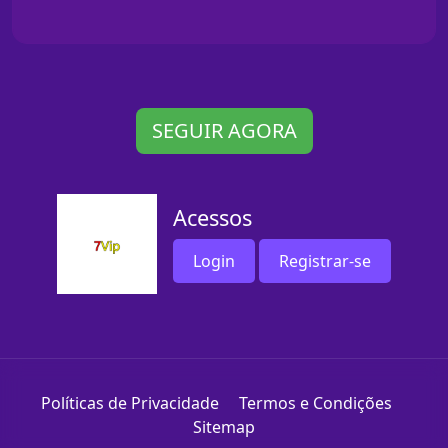
SEGUIR AGORA
Acessos
Login
Registrar-se
Políticas de Privacidade
Termos e Condições
Sitemap