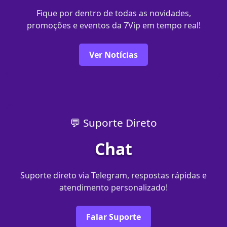
Fique por dentro de todas as novidades,
promoções e eventos da 7Vip em tempo real!
Ver Notícias
💬 Suporte Direto
Chat
Suporte direto via Telegram, respostas rápidas e
atendimento personalizado!
Falar Suporte