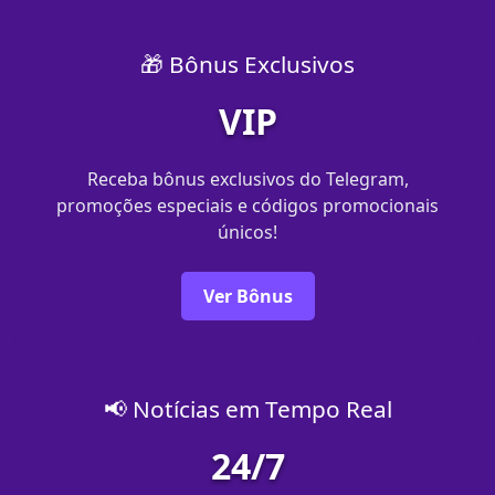
🎁 Bônus Exclusivos
VIP
Receba bônus exclusivos do Telegram,
promoções especiais e códigos promocionais
únicos!
Ver Bônus
📢 Notícias em Tempo Real
24/7