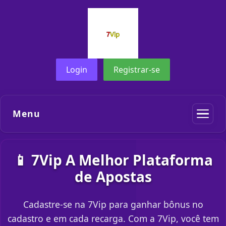
Login
Registrar-se
Menu
📱 7Vip A Melhor Plataforma
de Apostas
Cadastre-se na 7Vip para ganhar bônus no
cadastro e em cada recarga. Com a 7Vip, você tem