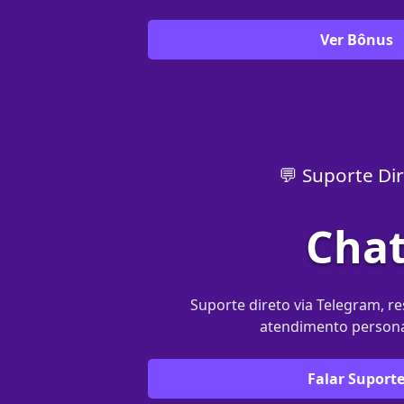
Ver Bônus
💬 Suporte Di
Cha
Suporte direto via Telegram, r
atendimento persona
Falar Suport