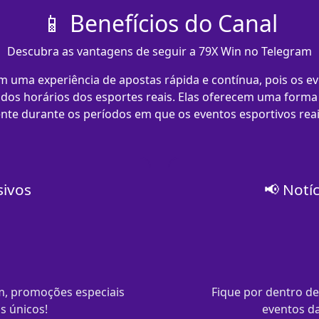
📱 Benefícios do Canal
Descubra as vantagens de seguir a 79X Win no Telegram
m uma experiência de apostas rápida e contínua, pois os ev
dos horários dos esportes reais. Elas oferecem uma forma 
ente durante os períodos em que os eventos esportivos rea
sivos
📢 Notí
m, promoções especiais
Fique por dentro d
s únicos!
eventos d