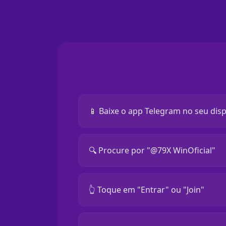
📱 Baixe o app Telegram no seu disp
🔍 Procure por "@79X WinOficial"
👆 Toque em "Entrar" ou "Join"