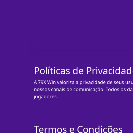
Políticas de Privacida
A 79X Win valoriza a privacidade de seus u
nossos canais de comunicação. Todos os dad
jogadores.
Termos e Condições