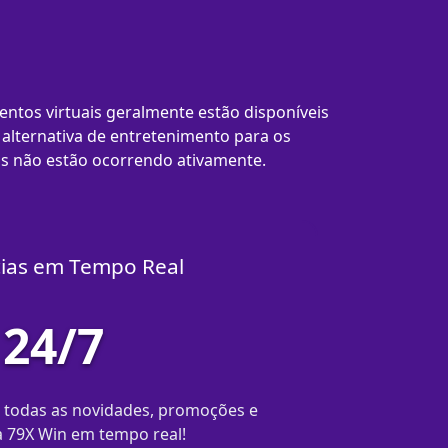
entos virtuais geralmente estão disponíveis
alternativa de entretenimento para os
is não estão ocorrendo ativamente.
cias em Tempo Real
24/7
e todas as novidades, promoções e
a 79X Win em tempo real!