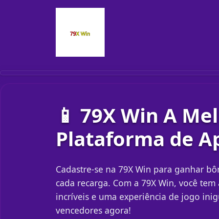
📱 79X Win A Me
Plataforma de A
Cadastre-se na 79X Win para ganhar bô
cada recarga. Com a 79X Win, você tem
incríveis e uma experiência de jogo inig
vencedores agora!