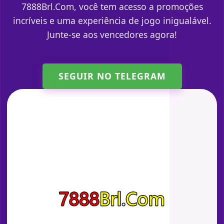
7888Brl.Com, você tem acesso a promoções
incríveis e uma experiência de jogo inigualável.
Junte-se aos vencedores agora!
SEGUIR NO TELEGRAM