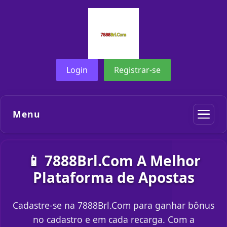
Login
Registrar-se
Menu
📱 7888Brl.Com A Melhor
Plataforma de Apostas
Cadastre-se na 7888Brl.Com para ganhar bônus
no cadastro e em cada recarga. Com a