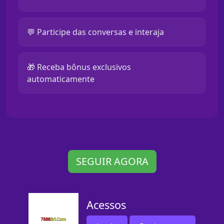
💬 Participe das conversas e interaja
🎁 Receba bônus exclusivos
automaticamente
SEGUIR AGORA
Acessos