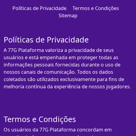
Políticas de Privacidade
Termos e Condições
Sitemap
Políticas de Privacidade
A 77G Plataforma valoriza a privacidade de seus
usuários e está empenhada em proteger todas as
informações pessoais fornecidas durante o uso de
nossos canais de comunicação. Todos os dados
coletados são utilizados exclusivamente para fins de
melhoria contínua da experiência de nossos jogadores.
Termos e Condições
Os usuários da 77G Plataforma concordam em