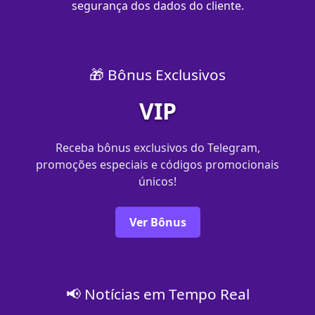
segurança dos dados do cliente.
🎁 Bônus Exclusivos
VIP
Receba bônus exclusivos do Telegram,
promoções especiais e códigos promocionais
únicos!
Ver Bônus
📢 Notícias em Tempo Real