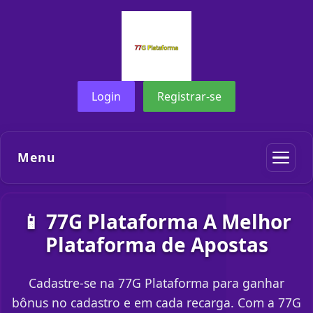
Login
Registrar-se
Menu
📱 77G Plataforma A Melhor
Plataforma de Apostas
Cadastre-se na 77G Plataforma para ganhar
bônus no cadastro e em cada recarga. Com a 77G