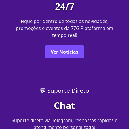
24/7
Fique por dentro de todas as novidades,
promoções e eventos da 77G Plataforma em
tempo real!
Ver Notícias
💬 Suporte Direto
Chat
Suporte direto via Telegram, respostas rápidas e
atendimento personalizado!