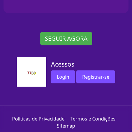
SEGUIR AGORA
Acessos
Login
Registrar-se
Políticas de Privacidade
Termos e Condições
Sitemap