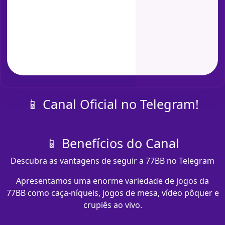
📱 Canal Oficial no Telegram!
📱 Benefícios do Canal
Descubra as vantagens de seguir a 77BB no Telegram
Apresentamos uma enorme variedade de jogos da
77BB como caça-níqueis, jogos de mesa, vídeo pôquer e
crupiês ao vivo.