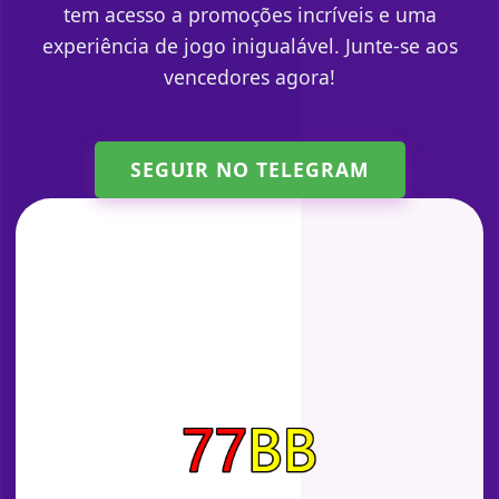
tem acesso a promoções incríveis e uma
experiência de jogo inigualável. Junte-se aos
vencedores agora!
SEGUIR NO TELEGRAM