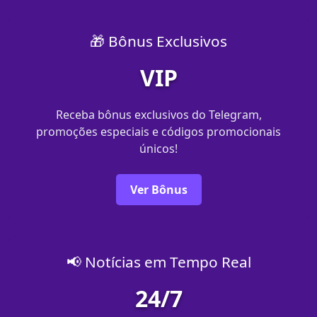
🎁 Bônus Exclusivos
VIP
Receba bônus exclusivos do Telegram,
promoções especiais e códigos promocionais
únicos!
Ver Bônus
📢 Notícias em Tempo Real
24/7