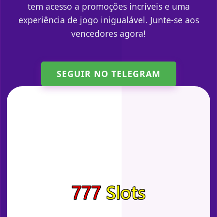
tem acesso a promoções incríveis e uma
experiência de jogo inigualável. Junte-se aos
vencedores agora!
SEGUIR NO TELEGRAM