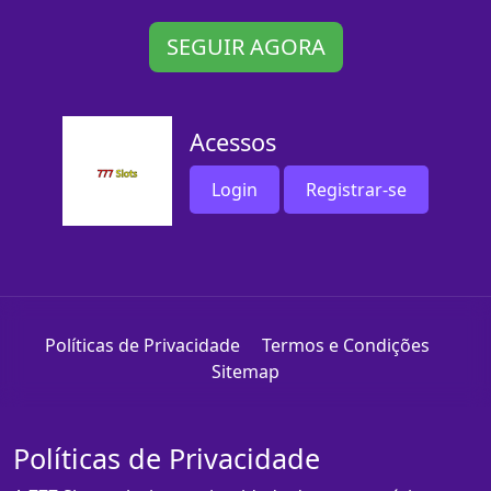
SEGUIR AGORA
Acessos
Login
Registrar-se
Políticas de Privacidade
Termos e Condições
Sitemap
Políticas de Privacidade