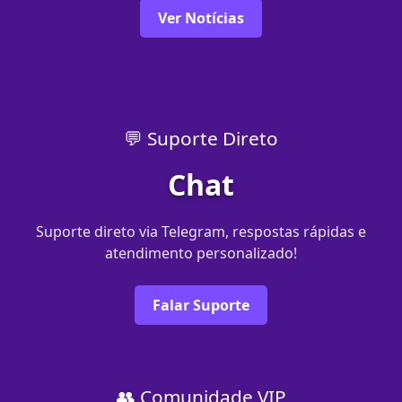
Ver Notícias
💬 Suporte Direto
Chat
Suporte direto via Telegram, respostas rápidas e
atendimento personalizado!
Falar Suporte
👥 Comunidade VIP