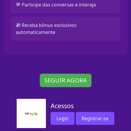
💬 Participe das conversas e interaja
🎁 Receba bônus exclusivos
automaticamente
SEGUIR AGORA
Acessos
Login
Registrar-se