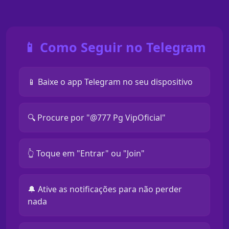
📱 Como Seguir no Telegram
📱 Baixe o app Telegram no seu dispositivo
🔍 Procure por "@777 Pg VipOficial"
👆 Toque em "Entrar" ou "Join"
🔔 Ative as notificações para não perder
nada