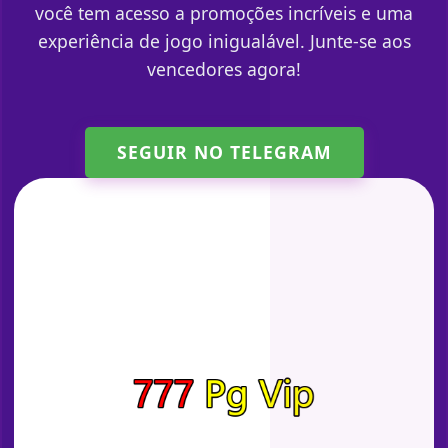
você tem acesso a promoções incríveis e uma
experiência de jogo inigualável. Junte-se aos
vencedores agora!
SEGUIR NO TELEGRAM