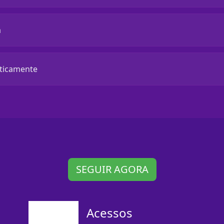
a
aticamente
SEGUIR AGORA
Acessos