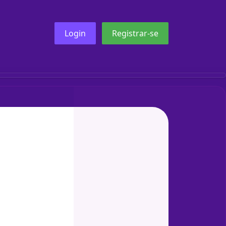
Login
Registrar-se