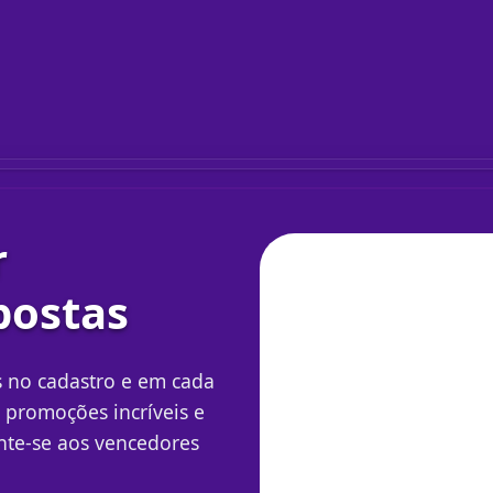
r
postas
 no cadastro e em cada
 promoções incríveis e
unte-se aos vencedores