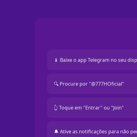
📱 Baixe o app Telegram no seu disp
🔍 Procure por "@777HOficial"
👆 Toque em "Entrar" ou "Join"
🔔 Ative as notificações para não p