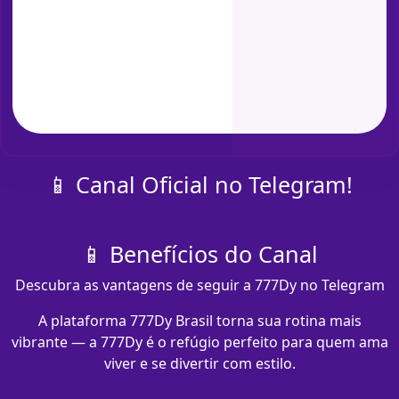
📱 Canal Oficial no Telegram!
📱 Benefícios do Canal
Descubra as vantagens de seguir a 777Dy no Telegram
A plataforma 777Dy Brasil torna sua rotina mais
vibrante — a 777Dy é o refúgio perfeito para quem ama
viver e se divertir com estilo.