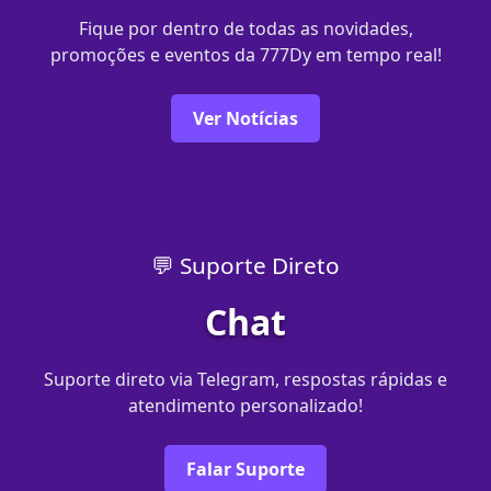
Fique por dentro de todas as novidades,
promoções e eventos da 777Dy em tempo real!
Ver Notícias
💬 Suporte Direto
Chat
Suporte direto via Telegram, respostas rápidas e
atendimento personalizado!
Falar Suporte