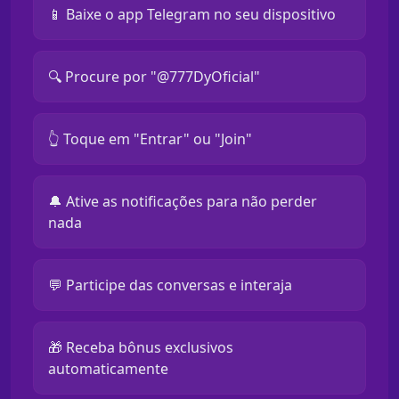
📱 Baixe o app Telegram no seu dispositivo
🔍 Procure por "@777DyOficial"
👆 Toque em "Entrar" ou "Join"
🔔 Ative as notificações para não perder
nada
💬 Participe das conversas e interaja
🎁 Receba bônus exclusivos
automaticamente