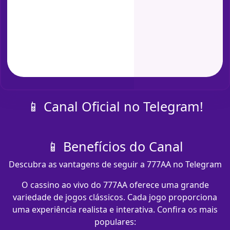
📱 Canal Oficial no Telegram!
📱 Benefícios do Canal
Descubra as vantagens de seguir a 777AA no Telegram
O cassino ao vivo do 777AA oferece uma grande
variedade de jogos clássicos. Cada jogo proporciona
uma experiência realista e interativa. Confira os mais
populares: