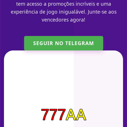
tem acesso a promoções incríveis e uma
experiência de jogo inigualável. Junte-se aos
vencedores agora!
SEGUIR NO TELEGRAM