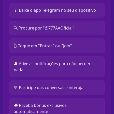
📱 Baixe o app Telegram no seu dispositivo
🔍 Procure por "@777AAOficial"
👆 Toque em "Entrar" ou "Join"
🔔 Ative as notificações para não perder
nada
💬 Participe das conversas e interaja
🎁 Receba bônus exclusivos
automaticamente