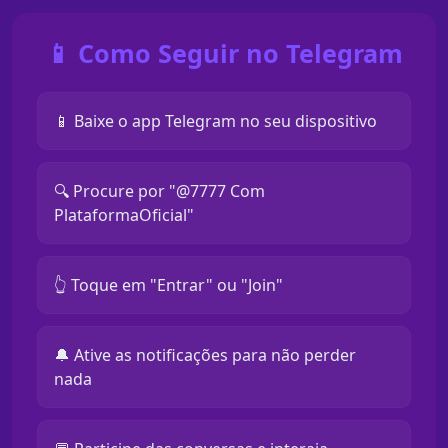
📱 Como Seguir no Telegram
📱 Baixe o app Telegram no seu dispositivo
🔍 Procure por "@7777 Com
PlataformaOficial"
👆 Toque em "Entrar" ou "Join"
🔔 Ative as notificações para não perder
nada