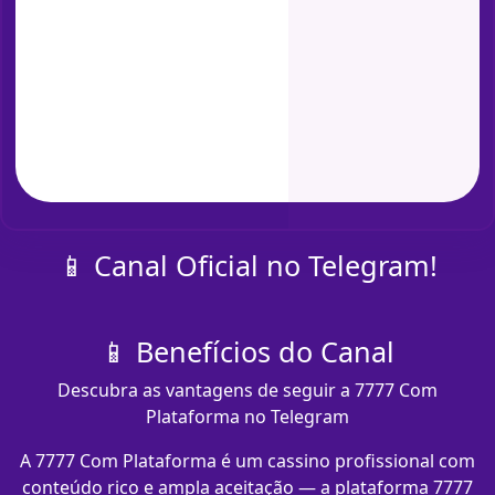
📱 Canal Oficial no Telegram!
📱 Benefícios do Canal
Descubra as vantagens de seguir a 7777 Com
Plataforma no Telegram
A 7777 Com Plataforma é um cassino profissional com
conteúdo rico e ampla aceitação — a plataforma 7777