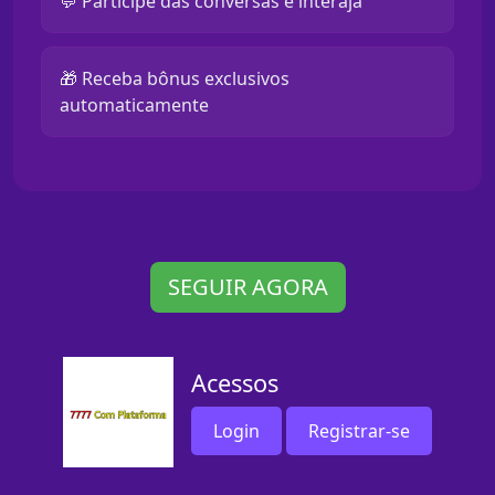
💬 Participe das conversas e interaja
🎁 Receba bônus exclusivos
automaticamente
SEGUIR AGORA
Acessos
Login
Registrar-se