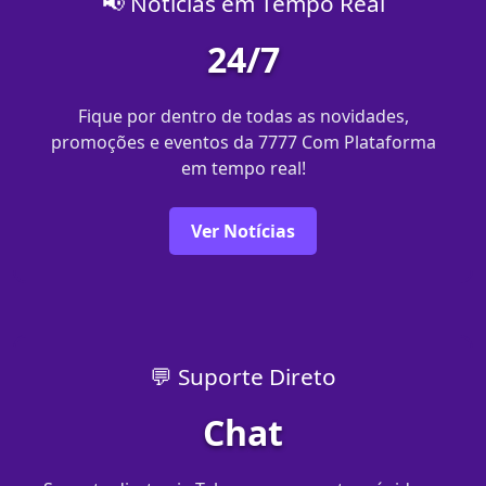
📢 Notícias em Tempo Real
24/7
Fique por dentro de todas as novidades,
promoções e eventos da 7777 Com Plataforma
em tempo real!
Ver Notícias
💬 Suporte Direto
Chat