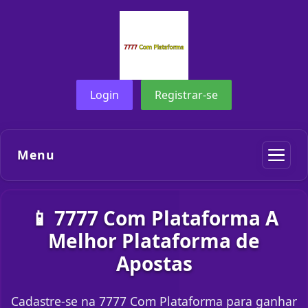
Login
Registrar-se
Menu
📱 7777 Com Plataforma A
Melhor Plataforma de
Apostas
Cadastre-se na 7777 Com Plataforma para ganhar