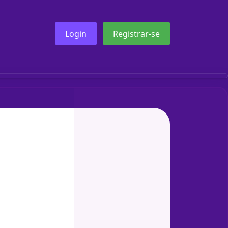
Login
Registrar-se