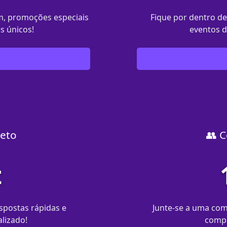
m, promoções especiais
Fique por dentro d
s únicos!
eventos d
reto
👥 
t
espostas rápidas e
Junte-se a uma com
lizado!
compa