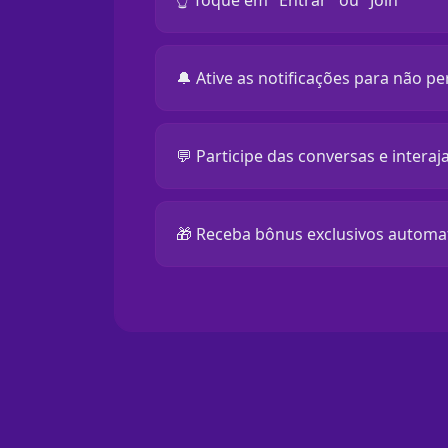
👆 Toque em "Entrar" ou "Join"
🔔 Ative as notificações para não p
💬 Participe das conversas e interaj
🎁 Receba bônus exclusivos autom