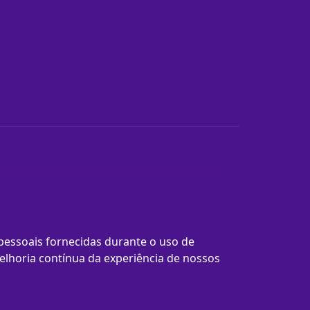
pessoais fornecidas durante o uso de
elhoria contínua da experiência de nossos