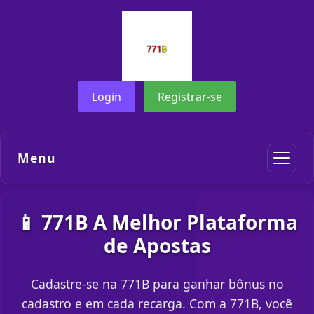
Login
Registrar-se
Menu
📱 771B A Melhor Plataforma
de Apostas
Cadastre-se na 771B para ganhar bônus no
cadastro e em cada recarga. Com a 771B, você