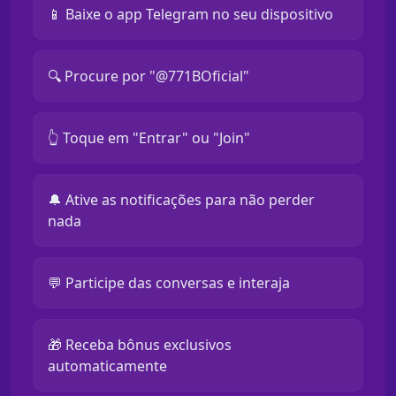
📱 Baixe o app Telegram no seu dispositivo
🔍 Procure por "@771BOficial"
👆 Toque em "Entrar" ou "Join"
🔔 Ative as notificações para não perder
nada
💬 Participe das conversas e interaja
🎁 Receba bônus exclusivos
automaticamente