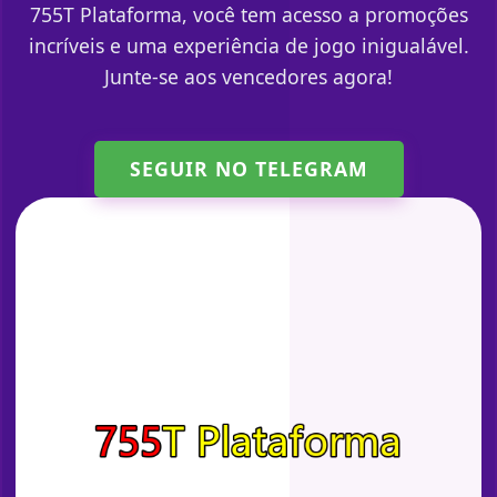
755T Plataforma, você tem acesso a promoções
incríveis e uma experiência de jogo inigualável.
Junte-se aos vencedores agora!
SEGUIR NO TELEGRAM