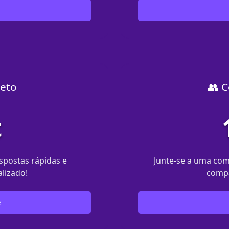
reto
👥 
t
espostas rápidas e
Junte-se a uma com
lizado!
compa
e