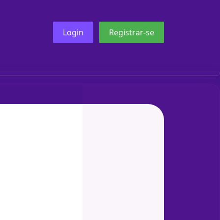
Login
Registrar-se