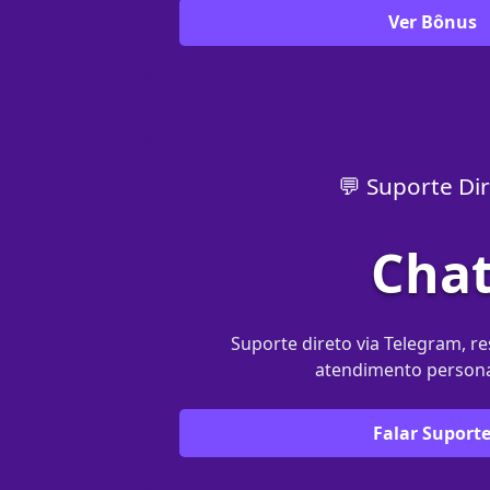
Ver Bônus
💬 Suporte Di
Cha
Suporte direto via Telegram, r
atendimento persona
Falar Suport