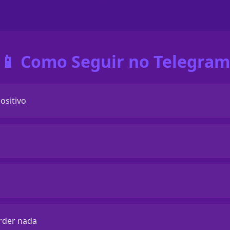
📱 Como Seguir no Telegram
ositivo
erder nada