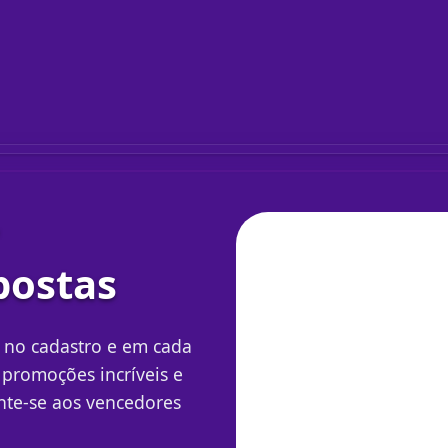
postas
 no cadastro e em cada
 promoções incríveis e
unte-se aos vencedores