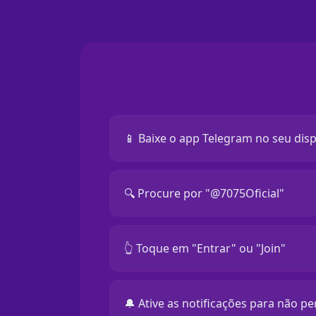
📱 Baixe o app Telegram no seu disp
🔍 Procure por "@7075Oficial"
👆 Toque em "Entrar" ou "Join"
🔔 Ative as notificações para não p