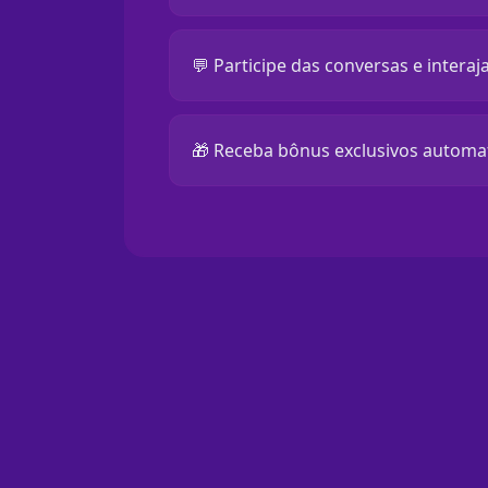
💬 Participe das conversas e interaj
🎁 Receba bônus exclusivos autom