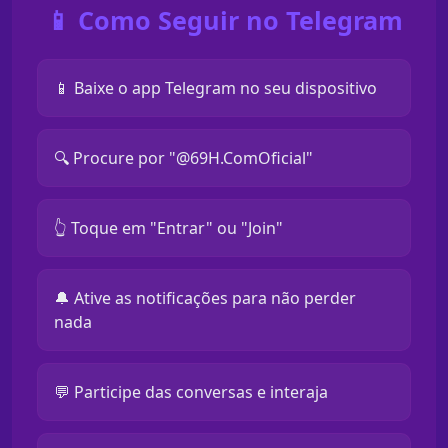
📱 Como Seguir no Telegram
📱 Baixe o app Telegram no seu dispositivo
🔍 Procure por "@69H.ComOficial"
👆 Toque em "Entrar" ou "Join"
🔔 Ative as notificações para não perder
nada
💬 Participe das conversas e interaja