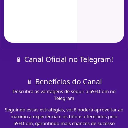
📱 Canal Oficial no Telegram!
📱 Benefícios do Canal
Descubra as vantagens de seguir a 69H.Com no
Telegram
Seguindo essas estratégias, você poderá aproveitar ao
máximo a experiência e os bônus oferecidos pelo
69H.Com, garantindo mais chances de sucesso