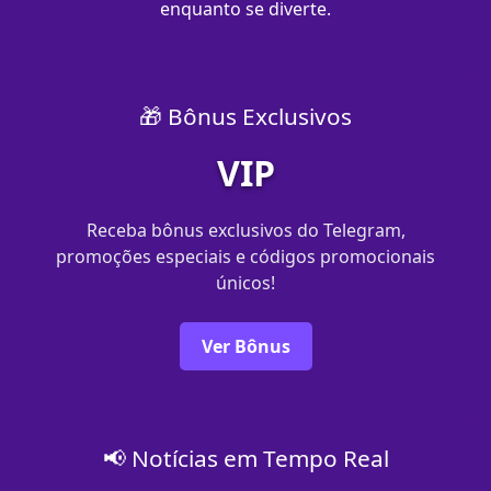
enquanto se diverte.
🎁 Bônus Exclusivos
VIP
Receba bônus exclusivos do Telegram,
promoções especiais e códigos promocionais
únicos!
Ver Bônus
📢 Notícias em Tempo Real