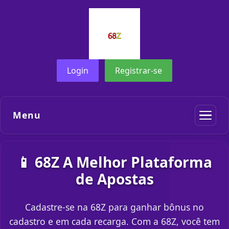
Login
Registrar-se
Menu
📱 68Z A Melhor Plataforma
de Apostas
Cadastre-se na 68Z para ganhar bônus no
cadastro e em cada recarga. Com a 68Z, você tem