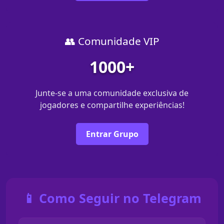
👥 Comunidade VIP
1000+
Junte-se a uma comunidade exclusiva de
jogadores e compartilhe experiências!
Entrar Grupo
📱 Como Seguir no Telegram