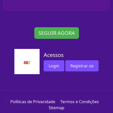
SEGUIR AGORA
Acessos
Login
Registrar-se
Políticas de Privacidade
Termos e Condições
Sitemap