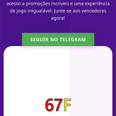
acesso a promoções incríveis e uma experiência
de jogo inigualável. Junte-se aos vencedores
agora!
SEGUIR NO TELEGRAM