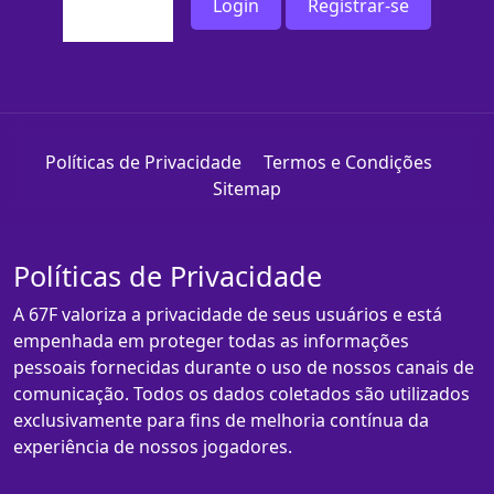
Login
Registrar-se
Políticas de Privacidade
Termos e Condições
Sitemap
Políticas de Privacidade
A 67F valoriza a privacidade de seus usuários e está
empenhada em proteger todas as informações
pessoais fornecidas durante o uso de nossos canais de
comunicação. Todos os dados coletados são utilizados
exclusivamente para fins de melhoria contínua da
experiência de nossos jogadores.