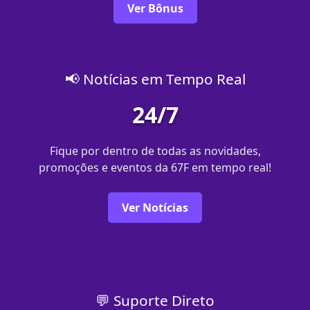
Ver Bônus
📢 Notícias em Tempo Real
24/7
Fique por dentro de todas as novidades,
promoções e eventos da 67F em tempo real!
Ver Notícias
💬 Suporte Direto