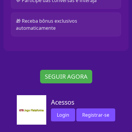
💬 Participe das conversas e interaja
🎁 Receba bônus exclusivos
automaticamente
SEGUIR AGORA
Acessos
Login
Registrar-se