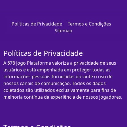
Políticas de Privacidade
Termos e Condições
Sitemap
Políticas de Privacidade
A 678 Jogo Plataforma valoriza a privacidade de seus
usuários e está empenhada em proteger todas as
informações pessoais fornecidas durante o uso de
nossos canais de comunicação. Todos os dados
coletados são utilizados exclusivamente para fins de
melhoria contínua da experiência de nossos jogadores.