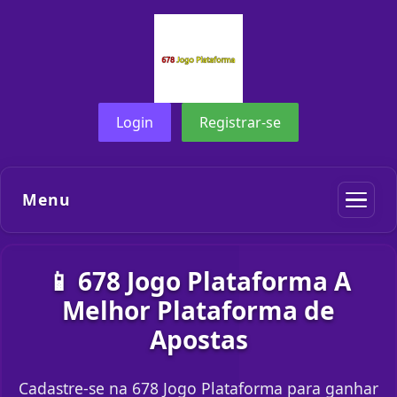
Login
Registrar-se
Menu
📱 678 Jogo Plataforma A
Melhor Plataforma de
Apostas
Cadastre-se na 678 Jogo Plataforma para ganhar