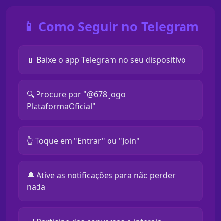
📱 Como Seguir no Telegram
📱 Baixe o app Telegram no seu dispositivo
🔍 Procure por "@678 Jogo
PlataformaOficial"
👆 Toque em "Entrar" ou "Join"
🔔 Ative as notificações para não perder
nada