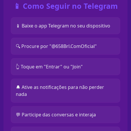
📱 Como Seguir no Telegram
📱 Baixe o app Telegram no seu dispositivo
🔍 Procure por "@658Brl.ComOficial"
👆 Toque em "Entrar" ou "Join"
🔔 Ative as notificações para não perder
nada
💬 Participe das conversas e interaja