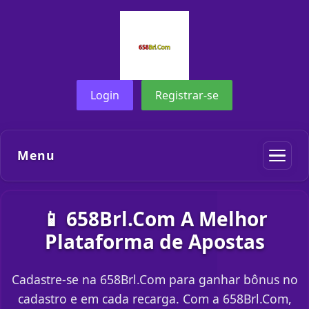
Login
Registrar-se
Menu
📱 658Brl.Com A Melhor
Plataforma de Apostas
Cadastre-se na 658Brl.Com para ganhar bônus no
cadastro e em cada recarga. Com a 658Brl.Com,