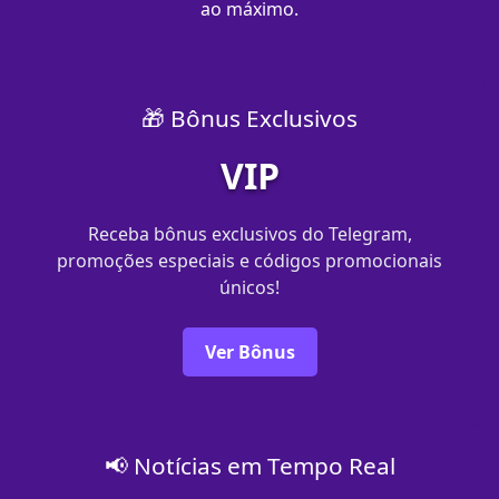
ao máximo.
🎁 Bônus Exclusivos
VIP
Receba bônus exclusivos do Telegram,
promoções especiais e códigos promocionais
únicos!
Ver Bônus
📢 Notícias em Tempo Real