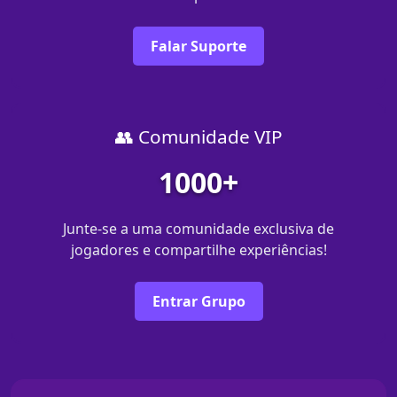
Falar Suporte
👥 Comunidade VIP
1000+
Junte-se a uma comunidade exclusiva de
jogadores e compartilhe experiências!
Entrar Grupo