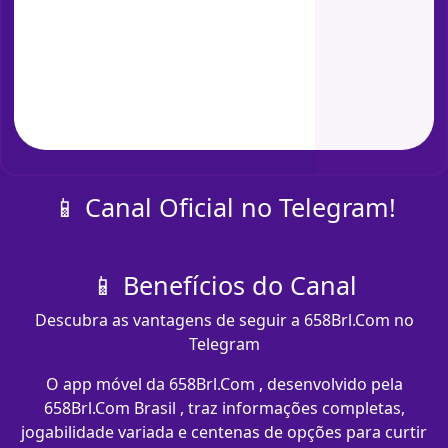
📱 Canal Oficial no Telegram!
📱 Benefícios do Canal
Descubra as vantagens de seguir a 658Brl.Com no
Telegram
O app móvel da 658Brl.Com , desenvolvido pela
658Brl.Com Brasil , traz informações completas,
jogabilidade variada e centenas de opções para curtir