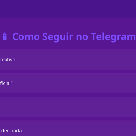
📱 Como Seguir no Telegram
ositivo
icial"
erder nada