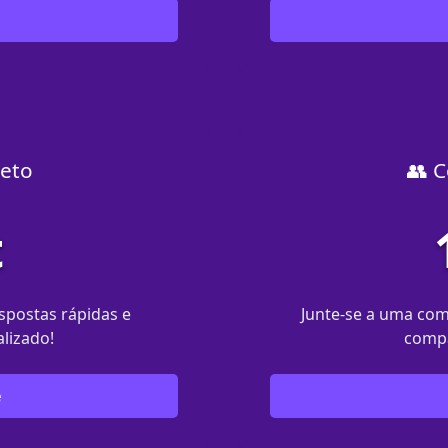
reto
👥 
t
espostas rápidas e
Junte-se a uma com
lizado!
compa
e