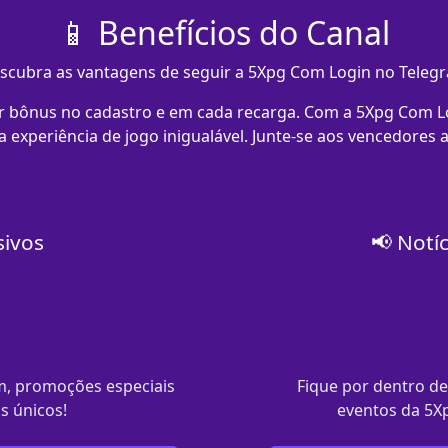
📱 Benefícios do Canal
scubra as vantagens de seguir a 5Xpg Com Login no Teleg
 bônus no cadastro e em cada recarga. Com a 5Xpg Com Lo
 experiência de jogo inigualável. Junte-se aos vencedores 
sivos
📢 Notí
m, promoções especiais
Fique por dentro d
s únicos!
eventos da 5X