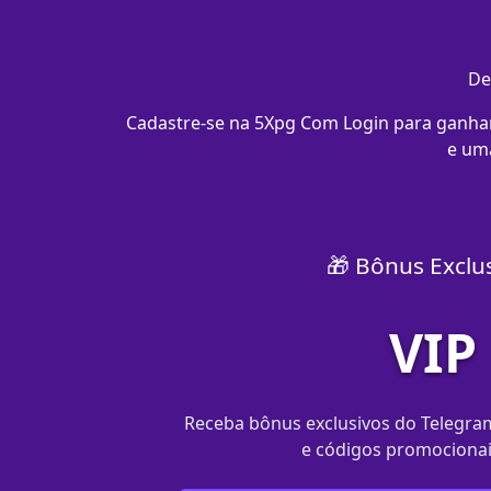
De
Cadastre-se na 5Xpg Com Login para ganhar
e uma
🎁 Bônus Exclu
VIP
Receba bônus exclusivos do Telegra
e códigos promocionai