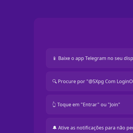
📱 Baixe o app Telegram no seu disp
🔍 Procure por "@5Xpg Com LoginOf
👆 Toque em "Entrar" ou "Join"
🔔 Ative as notificações para não p