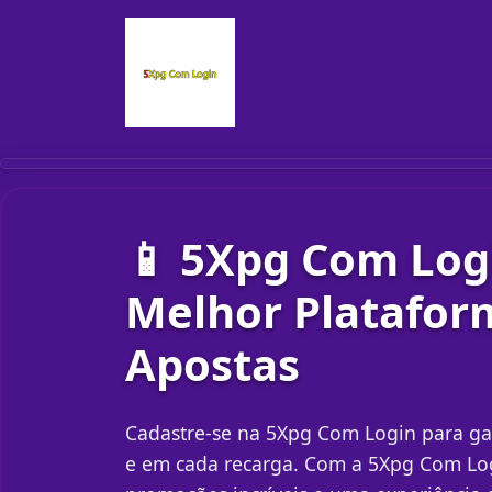
📱 5Xpg Com Log
Melhor Platafor
Apostas
Cadastre-se na 5Xpg Com Login para g
e em cada recarga. Com a 5Xpg Com Log