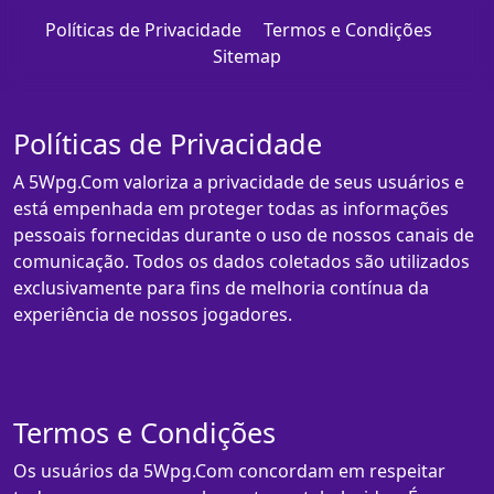
Políticas de Privacidade
Termos e Condições
Sitemap
Políticas de Privacidade
A 5Wpg.Com valoriza a privacidade de seus usuários e
está empenhada em proteger todas as informações
pessoais fornecidas durante o uso de nossos canais de
comunicação. Todos os dados coletados são utilizados
exclusivamente para fins de melhoria contínua da
experiência de nossos jogadores.
Termos e Condições
Os usuários da 5Wpg.Com concordam em respeitar