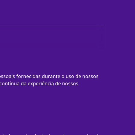
essoais fornecidas durante o uso de nossos
 contínua da experiência de nossos