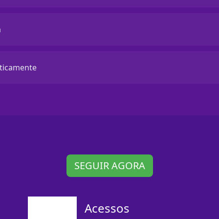
a
aticamente
SEGUIR AGORA
Acessos