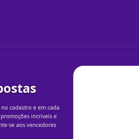
postas
 no cadastro e em cada
 promoções incríveis e
unte-se aos vencedores