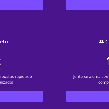
reto
👥 
t
espostas rápidas e
Junte-se a uma com
lizado!
compa
e