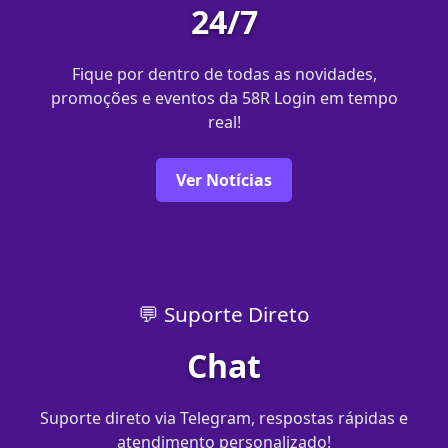
24/7
Fique por dentro de todas as novidades,
promoções e eventos da 58R Login em tempo
real!
Ver Notícias
💬 Suporte Direto
Chat
Suporte direto via Telegram, respostas rápidas e
atendimento personalizado!