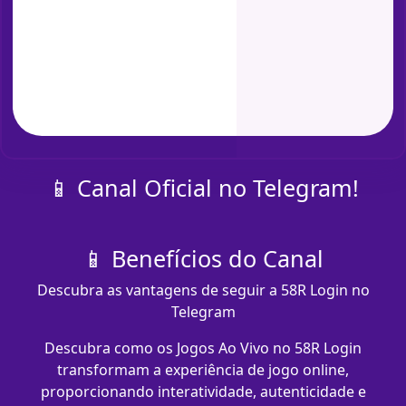
📱 Canal Oficial no Telegram!
📱 Benefícios do Canal
Descubra as vantagens de seguir a 58R Login no
Telegram
Descubra como os Jogos Ao Vivo no 58R Login
transformam a experiência de jogo online,
proporcionando interatividade, autenticidade e