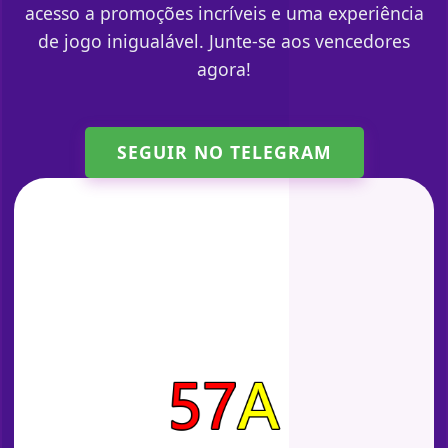
acesso a promoções incríveis e uma experiência
de jogo inigualável. Junte-se aos vencedores
agora!
SEGUIR NO TELEGRAM