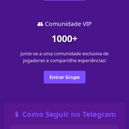
👥 Comunidade VIP
1000+
Junte-se a uma comunidade exclusiva de
jogadores e compartilhe experiências!
Entrar Grupo
📱 Como Seguir no Telegram