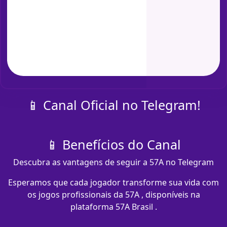
📱 Canal Oficial no Telegram!
📱 Benefícios do Canal
Descubra as vantagens de seguir a 57A no Telegram
Esperamos que cada jogador transforme sua vida com
os jogos profissionais da 57A , disponíveis na
plataforma 57A Brasil .