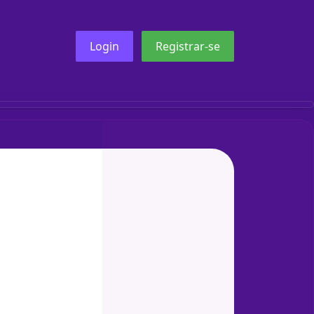
Login
Registrar-se