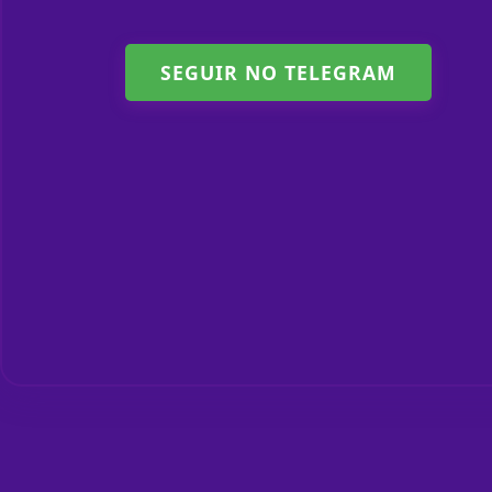
SEGUIR NO TELEGRAM