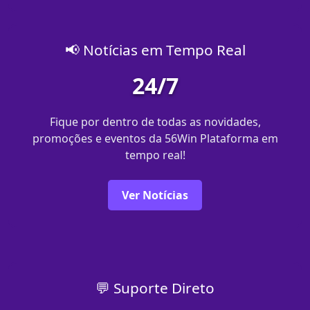
📢 Notícias em Tempo Real
24/7
Fique por dentro de todas as novidades,
promoções e eventos da 56Win Plataforma em
tempo real!
Ver Notícias
💬 Suporte Direto