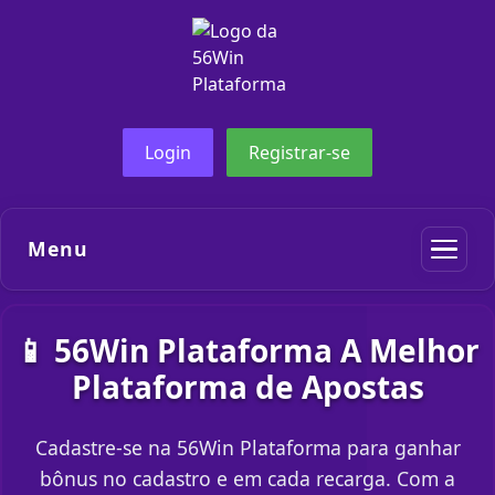
Login
Registrar-se
Menu
📱 56Win Plataforma A Melhor
Plataforma de Apostas
Cadastre-se na 56Win Plataforma para ganhar
bônus no cadastro e em cada recarga. Com a