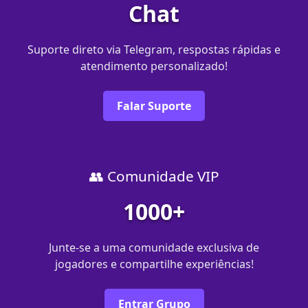
Chat
Suporte direto via Telegram, respostas rápidas e
atendimento personalizado!
Falar Suporte
👥 Comunidade VIP
1000+
Junte-se a uma comunidade exclusiva de
jogadores e compartilhe experiências!
Entrar Grupo