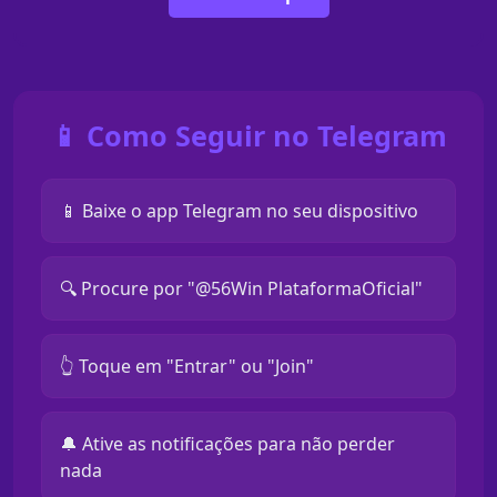
📱 Como Seguir no Telegram
📱 Baixe o app Telegram no seu dispositivo
🔍 Procure por "@56Win PlataformaOficial"
👆 Toque em "Entrar" ou "Join"
🔔 Ative as notificações para não perder
nada