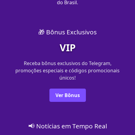
do Brasil.
🎁 Bônus Exclusivos
VIP
Receba bônus exclusivos do Telegram,
promoções especiais e códigos promocionais
únicos!
Ver Bônus
📢 Notícias em Tempo Real