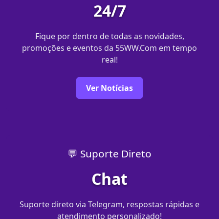
24/7
Fique por dentro de todas as novidades,
promoções e eventos da 55WW.Com em tempo
real!
Ver Notícias
💬 Suporte Direto
Chat
Suporte direto via Telegram, respostas rápidas e
atendimento personalizado!