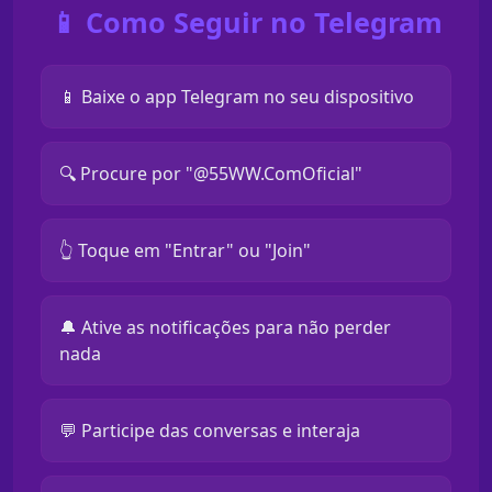
📱 Como Seguir no Telegram
📱 Baixe o app Telegram no seu dispositivo
🔍 Procure por "@55WW.ComOficial"
👆 Toque em "Entrar" ou "Join"
🔔 Ative as notificações para não perder
nada
💬 Participe das conversas e interaja