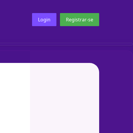
Login
Registrar-se