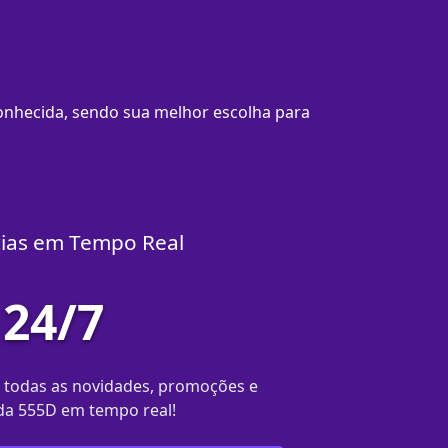
conhecida, sendo sua melhor escolha para
cias em Tempo Real
24/7
e todas as novidades, promoções e
da 555D em tempo real!