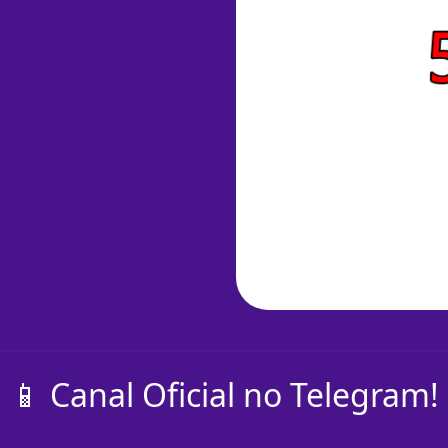
📱 Canal Oficial no Telegram!