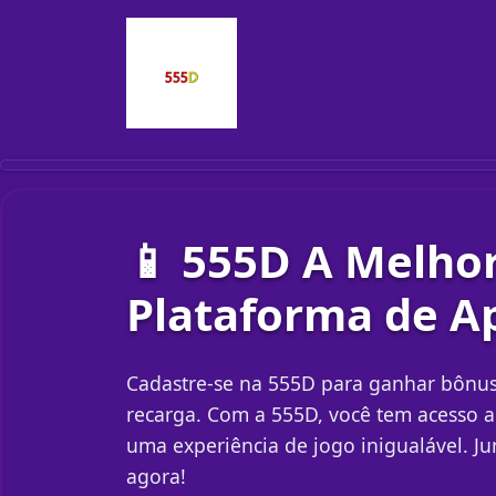
📱 555D A Melho
Plataforma de A
Cadastre-se na 555D para ganhar bônus
recarga. Com a 555D, você tem acesso a
uma experiência de jogo inigualável. J
agora!