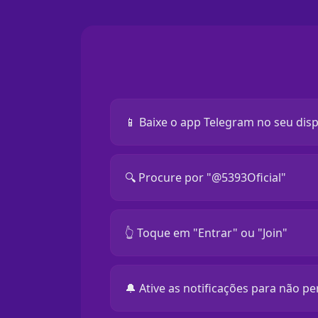
📱 Baixe o app Telegram no seu disp
🔍 Procure por "@5393Oficial"
👆 Toque em "Entrar" ou "Join"
🔔 Ative as notificações para não p