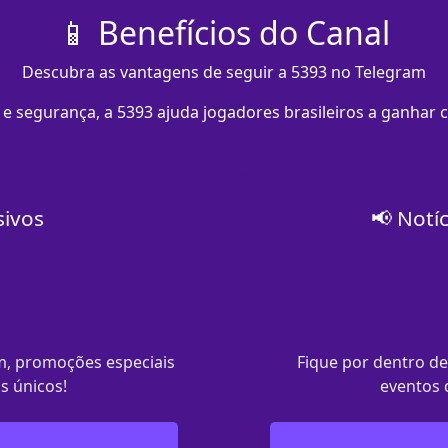
📱 Benefícios do Canal
Descubra as vantagens de seguir a 5393 no Telegram
 segurança, a 5393 ajuda jogadores brasileiros a ganhar co
sivos
📢 Notí
m, promoções especiais
Fique por dentro d
s únicos!
eventos 