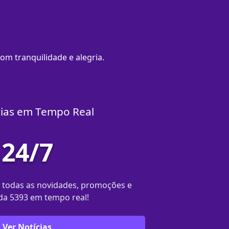
m tranquilidade e alegria.
cias em Tempo Real
24/7
e todas as novidades, promoções e
da 5393 em tempo real!
Ver Notícias