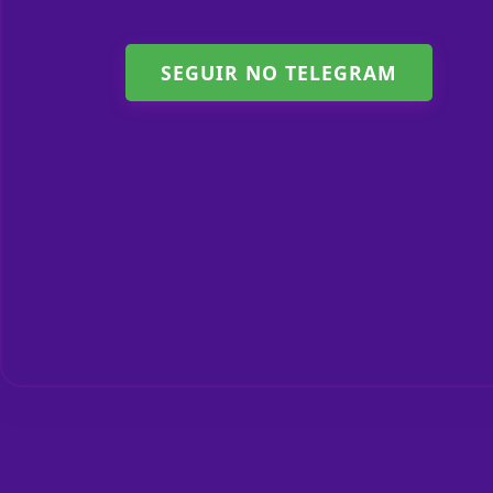
SEGUIR NO TELEGRAM