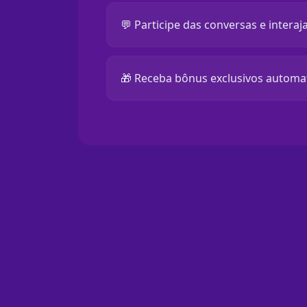
💬 Participe das conversas e interaj
🎁 Receba bônus exclusivos autom