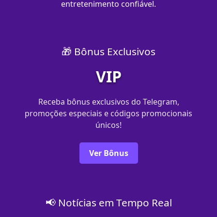
entretenimento confiável.
🎁 Bônus Exclusivos
VIP
Receba bônus exclusivos do Telegram,
promoções especiais e códigos promocionais
únicos!
Ver Bônus
📢 Notícias em Tempo Real