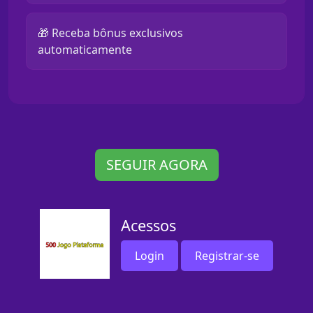
🎁 Receba bônus exclusivos
automaticamente
SEGUIR AGORA
Acessos
Login
Registrar-se