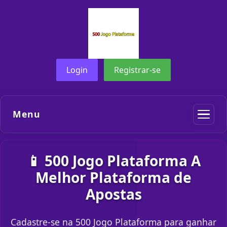
Login
Registrar-se
Menu
📱 500 Jogo Plataforma A
Melhor Plataforma de
Apostas
Cadastre-se na 500 Jogo Plataforma para ganhar