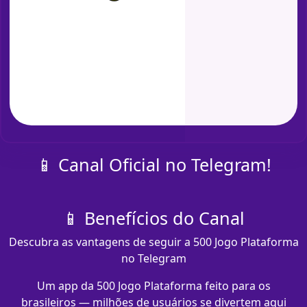
📱 Canal Oficial no Telegram!
📱 Benefícios do Canal
Descubra as vantagens de seguir a 500 Jogo Plataforma
no Telegram
Um app da 500 Jogo Plataforma feito para os
brasileiros — milhões de usuários se divertem aqui