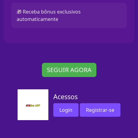
🎁 Receba bônus exclusivos
automaticamente
SEGUIR AGORA
Acessos
Login
Registrar-se