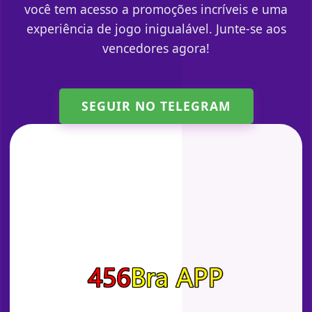
você tem acesso a promoções incríveis e uma
experiência de jogo inigualável. Junte-se aos
vencedores agora!
SEGUIR NO TELEGRAM