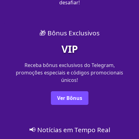
desafiar!
🎁 Bônus Exclusivos
VIP
Receba bônus exclusivos do Telegram,
promoções especiais e códigos promocionais
únicos!
Ver Bônus
📢 Notícias em Tempo Real