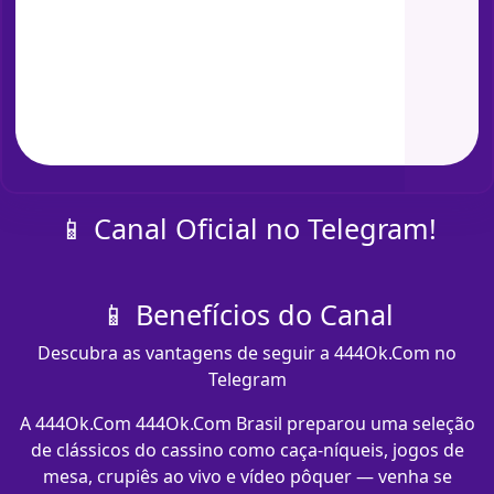
📱 Canal Oficial no Telegram!
📱 Benefícios do Canal
Descubra as vantagens de seguir a 444Ok.Com no
Telegram
A 444Ok.Com 444Ok.Com Brasil preparou uma seleção
de clássicos do cassino como caça-níqueis, jogos de
mesa, crupiês ao vivo e vídeo pôquer — venha se