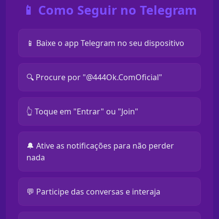
📱 Como Seguir no Telegram
📱 Baixe o app Telegram no seu dispositivo
🔍 Procure por "@444Ok.ComOficial"
👆 Toque em "Entrar" ou "Join"
🔔 Ative as notificações para não perder
nada
💬 Participe das conversas e interaja