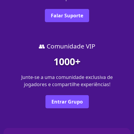
Falar Suporte
👥 Comunidade VIP
1000+
Junte-se a uma comunidade exclusiva de
jogadores e compartilhe experiências!
Entrar Grupo