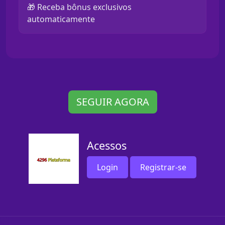
🎁 Receba bônus exclusivos
automaticamente
SEGUIR AGORA
Acessos
Login
Registrar-se