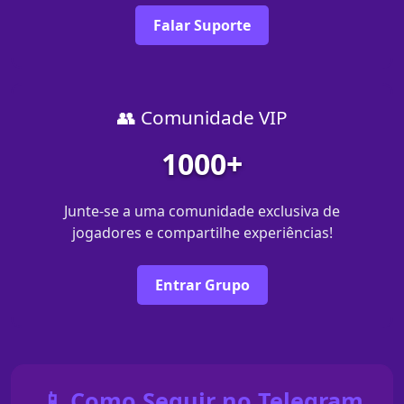
Falar Suporte
👥 Comunidade VIP
1000+
Junte-se a uma comunidade exclusiva de
jogadores e compartilhe experiências!
Entrar Grupo
📱 Como Seguir no Telegram