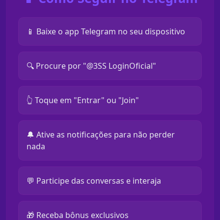
📱 Baixe o app Telegram no seu dispositivo
🔍 Procure por "@3SS LoginOficial"
👆 Toque em "Entrar" ou "Join"
🔔 Ative as notificações para não perder
nada
💬 Participe das conversas e interaja
🎁 Receba bônus exclusivos