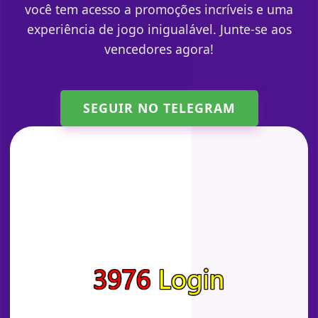
você tem acesso a promoções incríveis e uma
experiência de jogo inigualável. Junte-se aos
vencedores agora!
SEGUIR NO TELEGRAM