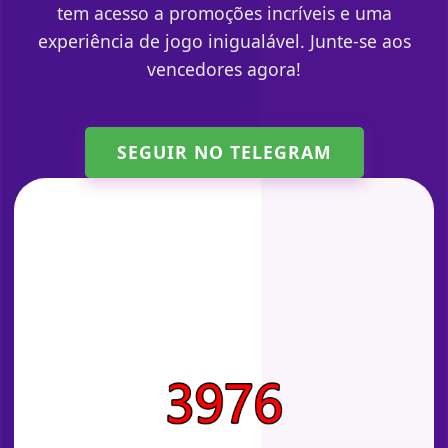
tem acesso a promoções incríveis e uma
experiência de jogo inigualável. Junte-se aos
vencedores agora!
SEGUIR NO TELEGRAM