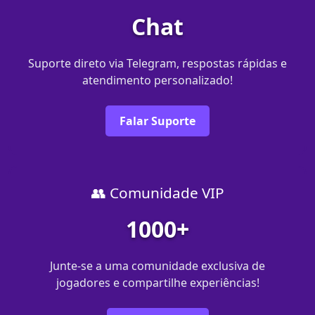
Chat
Suporte direto via Telegram, respostas rápidas e
atendimento personalizado!
Falar Suporte
👥 Comunidade VIP
1000+
Junte-se a uma comunidade exclusiva de
jogadores e compartilhe experiências!