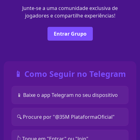
Junte-se a uma comunidade exclusiva de
jogadores e compartilhe experiências!
Entrar Grupo
📱 Como Seguir no Telegram
📱 Baixe o app Telegram no seu dispositivo
🔍 Procure por "@35M PlataformaOficial"
👆 Toque em "Entrar" ou "Join"