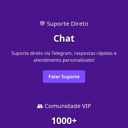
💬 Suporte Direto
Chat
Suporte direto via Telegram, respostas rápidas e
atendimento personalizado!
Falar Suporte
👥 Comunidade VIP
1000+