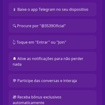
📱 Baixe o app Telegram no seu dispositivo
🔍 Procure por "@3539Oficial"
👆 Toque em "Entrar" ou "Join"
🔔 Ative as notificações para não perder
nada
💬 Participe das conversas e interaja
🎁 Receba bônus exclusivos
automaticamente