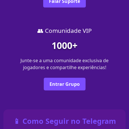
Falar Suporte
👥 Comunidade VIP
1000+
Junte-se a uma comunidade exclusiva de
jogadores e compartilhe experiências!
Entrar Grupo
📱 Como Seguir no Telegram