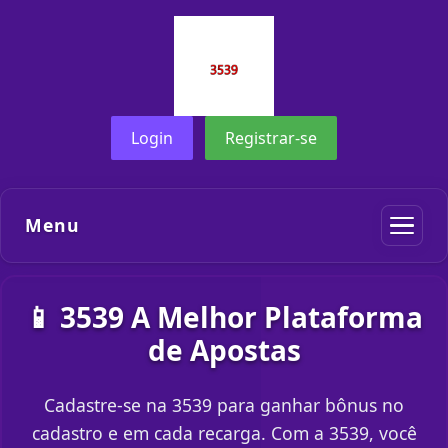
Login
Registrar-se
Menu
📱 3539 A Melhor Plataforma
de Apostas
Cadastre-se na 3539 para ganhar bônus no
cadastro e em cada recarga. Com a 3539, você