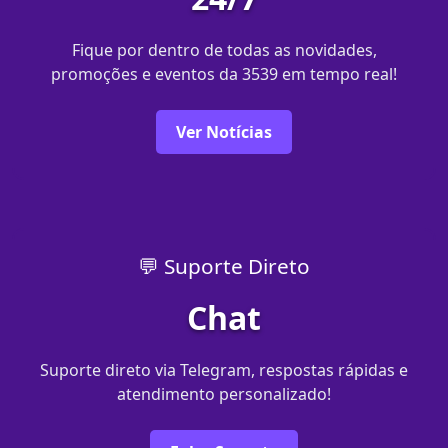
Fique por dentro de todas as novidades,
promoções e eventos da 3539 em tempo real!
Ver Notícias
💬 Suporte Direto
Chat
Suporte direto via Telegram, respostas rápidas e
atendimento personalizado!