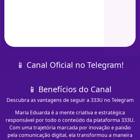
📱 Canal Oficial no Telegram!
📱 Benefícios do Canal
Descubra as vantagens de seguir a 333U no Telegram
Maria Eduarda é a mente criativa e estratégica
responsável por todo o conteúdo da plataforma 333U.
Com uma trajetória marcada por inovação e paixão
pela comunicação digital, ela transformou a maneira