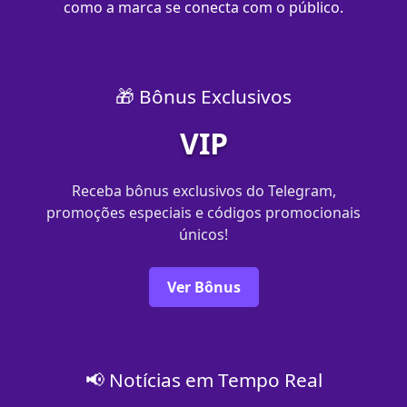
como a marca se conecta com o público.
🎁 Bônus Exclusivos
VIP
Receba bônus exclusivos do Telegram,
promoções especiais e códigos promocionais
únicos!
Ver Bônus
📢 Notícias em Tempo Real