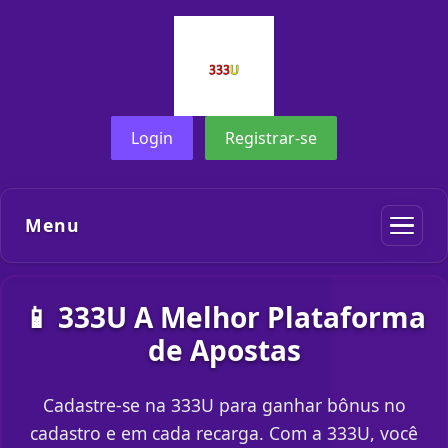
Login
Registrar-se
Menu
📱 333U A Melhor Plataforma
de Apostas
Cadastre-se na 333U para ganhar bônus no
cadastro e em cada recarga. Com a 333U, você