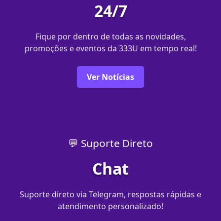
24/7
Fique por dentro de todas as novidades,
promoções e eventos da 333U em tempo real!
Ver Notícias
💬 Suporte Direto
Chat
Suporte direto via Telegram, respostas rápidas e
atendimento personalizado!