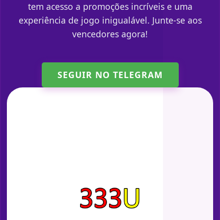
tem acesso a promoções incríveis e uma
experiência de jogo inigualável. Junte-se aos
vencedores agora!
SEGUIR NO TELEGRAM