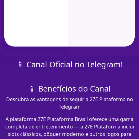
📱 Canal Oficial no Telegram!
📱 Benefícios do Canal
Descubra as vantagens de seguir a 27E Plataforma no
Telegram
A plataforma 27E Plataforma Brasil oferece uma gama
completa de entretenimento — a 27E Plataforma inclui
slots clássicos, pôquer moderno e outros jogos para