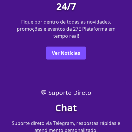
24/7
Fique por dentro de todas as novidades,
promoções e eventos da 27E Plataforma em
tempo real!
Ver Notícias
💬 Suporte Direto
Chat
Suporte direto via Telegram, respostas rápidas e
atendimento personalizado!