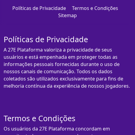
Políticas de Privacidade
Termos e Condições
Sitemap
Políticas de Privacidade
A 27E Plataforma valoriza a privacidade de seus
usuários e está empenhada em proteger todas as
informações pessoais fornecidas durante o uso de
nossos canais de comunicação. Todos os dados
coletados são utilizados exclusivamente para fins de
melhoria contínua da experiência de nossos jogadores.
Termos e Condições
Os usuários da 27E Plataforma concordam em