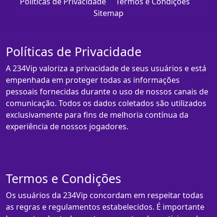
Políticas de Privacidade
Termos e Condições
Sitemap
Políticas de Privacidade
A 234Vip valoriza a privacidade de seus usuários e está
empenhada em proteger todas as informações
pessoais fornecidas durante o uso de nossos canais de
comunicação. Todos os dados coletados são utilizados
exclusivamente para fins de melhoria contínua da
experiência de nossos jogadores.
Termos e Condições
Os usuários da 234Vip concordam em respeitar todas
as regras e regulamentos estabelecidos. É importante