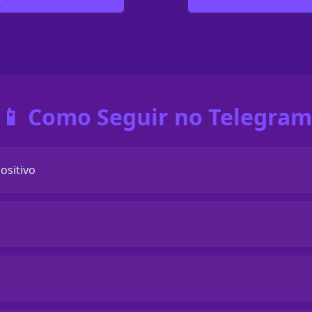
📱 Como Seguir no Telegram
ositivo