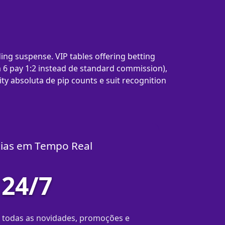
ing suspense. VIP tables offering betting
m 6 pay 1:2 instead de standard commission),
ty absoluta de pip counts e suit recognition
cias em Tempo Real
24/7
e todas as novidades, promoções e