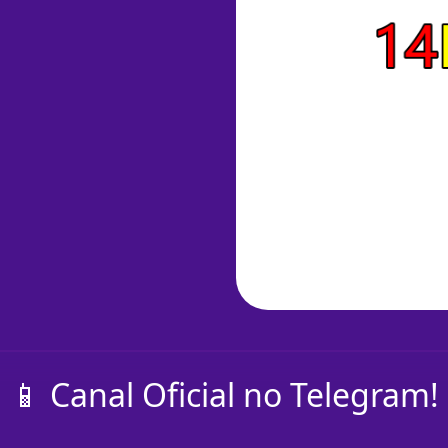
📱 Canal Oficial no Telegram!