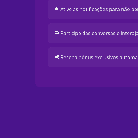
🔔 Ative as notificações para não p
💬 Participe das conversas e interaj
🎁 Receba bônus exclusivos autom