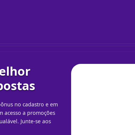
elhor
postas
bônus no cadastro e em
em acesso a promoções
ualável. Junte-se aos