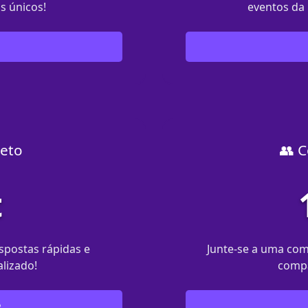
s únicos!
eventos da
reto
👥 
t
espostas rápidas e
Junte-se a uma com
lizado!
compa
e