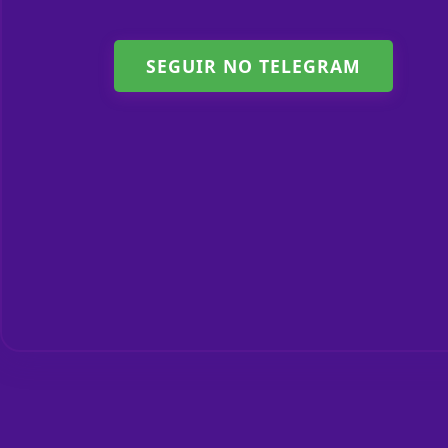
SEGUIR NO TELEGRAM