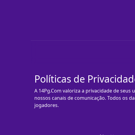
Políticas de Privacida
A 14Pg.Com valoriza a privacidade de seus
nossos canais de comunicação. Todos os dad
jogadores.