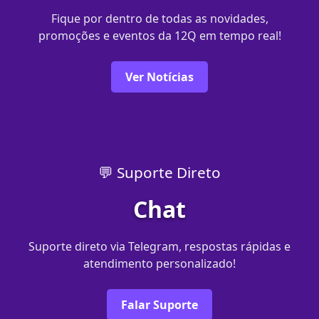
Fique por dentro de todas as novidades,
promoções e eventos da 12Q em tempo real!
Ver Notícias
💬 Suporte Direto
Chat
Suporte direto via Telegram, respostas rápidas e
atendimento personalizado!
Falar Suporte