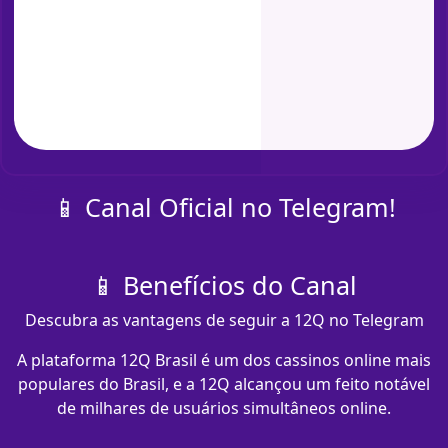
📱 Canal Oficial no Telegram!
📱 Benefícios do Canal
Descubra as vantagens de seguir a 12Q no Telegram
A plataforma 12Q Brasil é um dos cassinos online mais
populares do Brasil, e a 12Q alcançou um feito notável
de milhares de usuários simultâneos online.