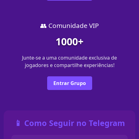
👥 Comunidade VIP
1000+
Junte-se a uma comunidade exclusiva de
jogadores e compartilhe experiências!
Entrar Grupo
📱 Como Seguir no Telegram