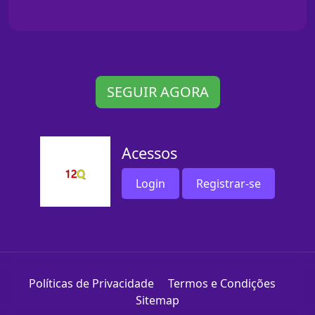
SEGUIR AGORA
Acessos
Login
Registrar-se
Políticas de Privacidade
Termos e Condições
Sitemap