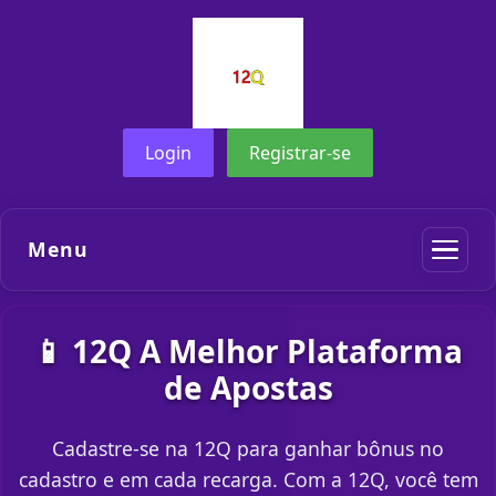
Login
Registrar-se
Menu
📱 12Q A Melhor Plataforma
de Apostas
Cadastre-se na 12Q para ganhar bônus no
cadastro e em cada recarga. Com a 12Q, você tem