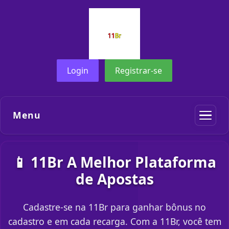
Login
Registrar-se
Menu
📱 11Br A Melhor Plataforma
de Apostas
Cadastre-se na 11Br para ganhar bônus no
cadastro e em cada recarga. Com a 11Br, você tem