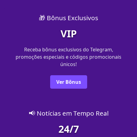
🎁 Bônus Exclusivos
VIP
Receba bônus exclusivos do Telegram,
promoções especiais e códigos promocionais
únicos!
Ver Bônus
📢 Notícias em Tempo Real
24/7