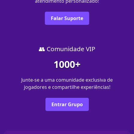
atendimento personalizado!
Falar Suporte
👥 Comunidade VIP
1000+
Junte-se a uma comunidade exclusiva de
jogadores e compartilhe experiências!
Entrar Grupo