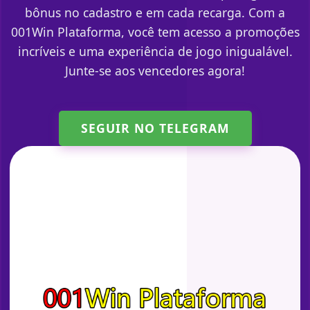
bônus no cadastro e em cada recarga. Com a
001Win Plataforma, você tem acesso a promoções
incríveis e uma experiência de jogo inigualável.
Junte-se aos vencedores agora!
SEGUIR NO TELEGRAM